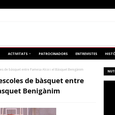
eño
de tonimh2
ACTIVITATS
PATROCINADORS
ENTREVISTES
HIST
es de bàsquet entre Pamesa Alcoi i el Bàsquet Benigànim
NUT
escoles de bàsquet entre
Bàsquet Benigànim