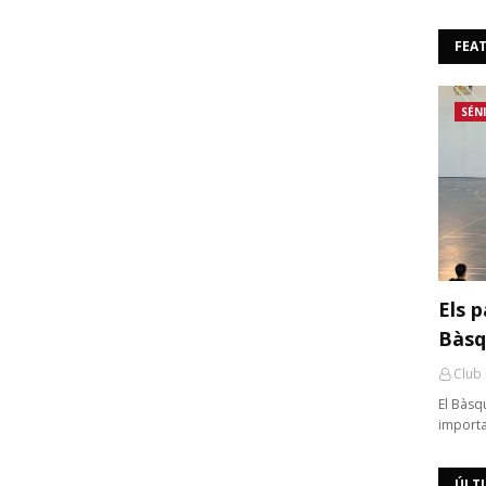
FEA
SÉN
Els p
Bàsq
Club
El Bàsq
importa
ÚLT