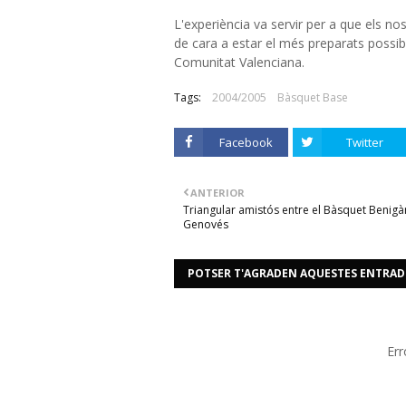
L'experiència va servir per a que els 
de cara a estar el més preparats possib
Comunitat Valenciana.
Tags:
2004/2005
Bàsquet Base
Facebook
Twitter
ANTERIOR
Triangular amistós entre el Bàsquet Benigàn
Genovés
POTSER T'AGRADEN AQUESTES ENTRAD
Err