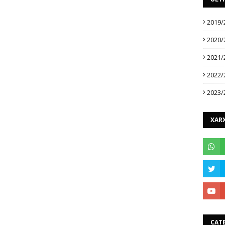
2019/
2020/
2021/
2022/
2023/
XARX
CAT