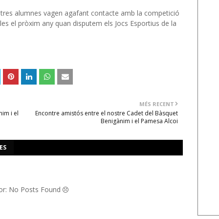
nostres alumnes vagen agafant contacte amb la competició
les el pròxim any quan disputem els Jocs Esportius de la
MÉS RECENT
im i el
Encontre amistós entre el nostre Cadet del Bàsquet
Benigànim i el Pamesa Alcoi
ES
or: No Posts Found