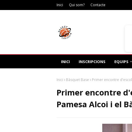
Inici
Qui som?
Contacte
Dis
INICI
INSCRIPCIONS
EQUIPS
Inici
Bàsquet Base
Primer encontre d'escol
Primer encontre d'
Pamesa Alcoi i el 