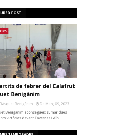
TURED POST
IORS
artits de febrer del Calafrut
uet Benigànim
 Bàsquet Benigànim
De Març 09, 2023
uet Benigànim aconsegueix sumar dues
nts victòries davant Tavernes i Alb…
IMES TEMPORADES