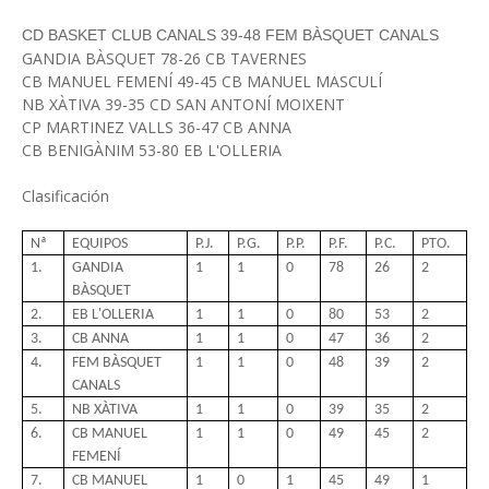
CD BASKET CLUB CANALS 39-48 FEM BÀSQUET CANALS
GANDIA BÀSQUET 78-26 CB TAVERNES
CB MANUEL FEMENÍ 49-45 CB MANUEL MASCULÍ
NB XÀTIVA 39-35 CD SAN ANTONÍ MOIXENT
CP MARTINEZ VALLS 36-47 CB ANNA
CB BENIGÀNIM 53-80 EB L'OLLERIA
Clasificación
Nª
EQUIPOS
P.J.
P.G.
P.P.
P.F.
P.C.
PTO.
1.
GANDIA
1
1
0
78
26
2
BÀSQUET
2.
EB L'OLLERIA
1
1
0
80
53
2
3.
CB ANNA
1
1
0
47
36
2
4.
FEM BÀSQUET
1
1
0
48
39
2
CANALS
5.
NB XÀTIVA
1
1
0
39
35
2
6.
CB MANUEL
1
1
0
49
45
2
FEMENÍ
7.
CB MANUEL
1
0
1
45
49
1