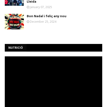
Lleida
January 07, 2025
Bon Nadal i feliç any nou
December 25, 2024
NUTRICIÓ