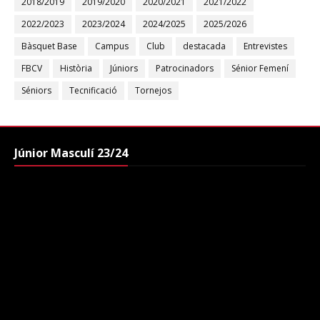
2018/2019
2019/2020
2020/2021
2021/2022
2022/2023
2023/2024
2024/2025
2025/2026
Bàsquet Base
Campus
Club
destacada
Entrevistes
FBCV
Història
Júniors
Patrocinadors
Sénior Femení
Séniors
Tecnificació
Tornejos
Júnior Masculí 23/24