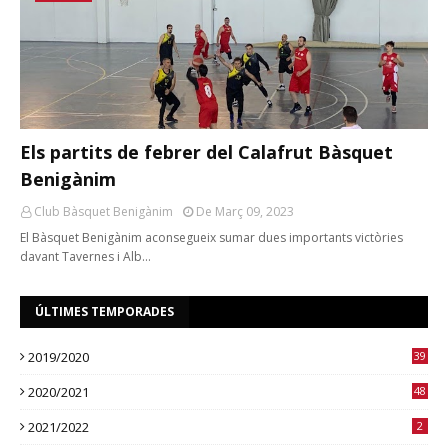
Els partits de febrer del Calafrut Bàsquet
Benigànim
Club Bàsquet Benigànim
De Març 09, 2023
El Bàsquet Benigànim aconsegueix sumar dues importants victòries
davant Tavernes i Alb…
ÚLTIMES TEMPORADES
2019/2020
39
2020/2021
48
2021/2022
2