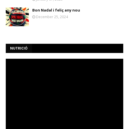
Bon Nadal i feliç any nou
December 25, 2024
NUTRICIÓ