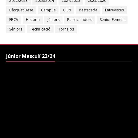
2022/2023
2023/2024
2024/2025
2025/2026
Bàsquet Base
Campus
Club
destacada
Entrevistes
FBCV
Història
Júniors
Patrocinadors
Sénior Femení
Séniors
Tecnificació
Tornejos
Júnior Masculí 23/24