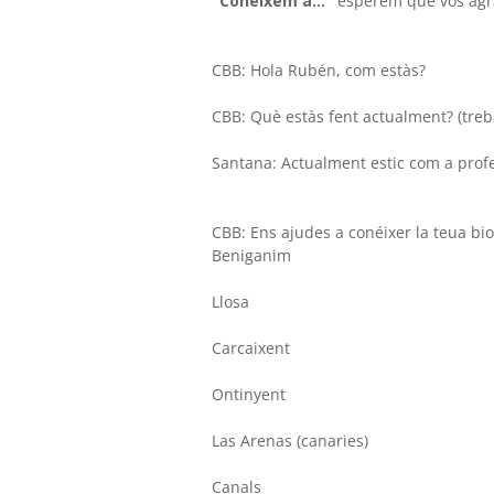
"Coneixem a..."
esperem que vos agr
CBB: Hola Rubén, com estàs?
CBB: Què estàs fent actualment? (treba
Santana: Actualment estic com a profes
CBB: Ens ajudes a conéixer la teua bio
Beniganim
Llosa
Carcaixent
Ontinyent
Las Arenas (canaries)
Canals