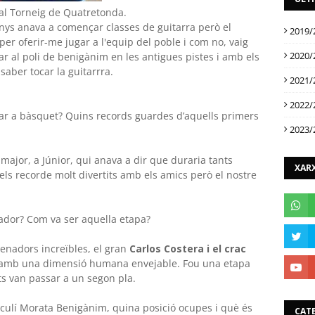
al Torneig de Quatretonda.
nys anava a començar classes de guitarra però el
2019/
er oferir-me jugar a l'equip del poble i com no, vaig
2020/
ar al poli de benigànim en les antigues pistes i amb els
saber tocar la guitarrra.
2021/
2022/
ar a bàsquet? Quins records guardes d’aquells primers
2023/
major, a Júnior, qui anava a dir que duraria tants
XARX
s recorde molt divertits amb els amics però el nostre
nador? Com va ser aquella etapa?
nadors increïbles, el gran
Carlos Costera i el crac
 amb una dimensió humana envejable. Fou una etapa
ts van passar a un segon pla.
culí Morata Benigànim, quina posició ocupes i què és
CAT