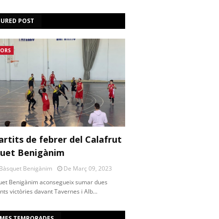
TURED POST
IORS
artits de febrer del Calafrut
uet Benigànim
 Bàsquet Benigànim
De Març 09, 2023
uet Benigànim aconsegueix sumar dues
nts victòries davant Tavernes i Alb…
IMES TEMPORADES