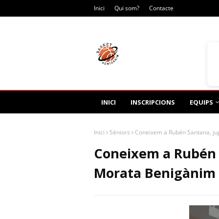
Inici
Qui som?
Contacte
Dis
INICI
INSCRIPCIONS
EQUIPS
Inici
Séniors
Coneixem a Rubén Santana, ju
Coneixem a Rubén 
Morata Benigànim 