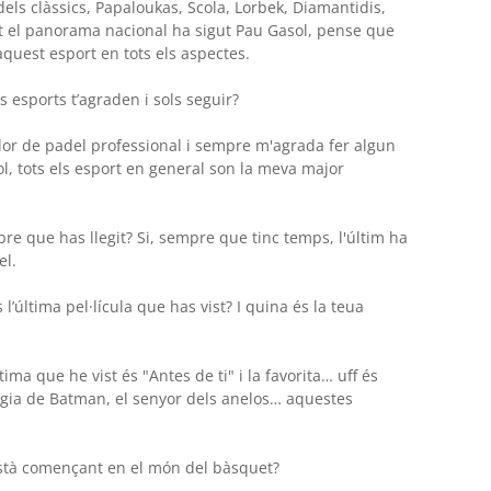
els clàssics, Papaloukas, Scola, Lorbek, Diamantidis,
t el panorama nacional ha sigut Pau Gasol, pense que
uest esport en tots els aspectes.
 esports t’agraden i sols seguir?
dor de padel professional i sempre m'agrada fer algun
ol, tots els esport en general son la meva major
libre que has llegit? Si, sempre que tinc temps, l'últim ha
el.
’última pel·lícula que has vist? I quina és la teua
ma que he vist és "Antes de ti" i la favorita… uff és
ilogia de Batman, el senyor dels anelos… aquestes
està començant en el món del bàsquet?