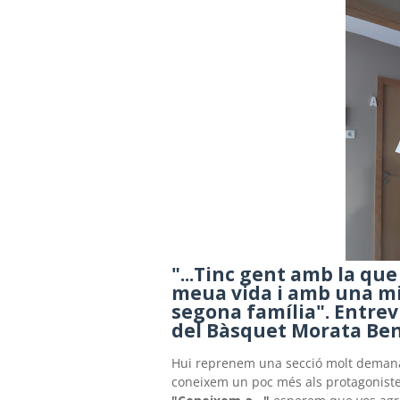
"...Tinc gent amb la qu
meua vida i amb una mi
segona família". Entre
del Bàsquet Morata Be
Hui reprenem una secció molt demanad
coneixem un poc més als protagonistes