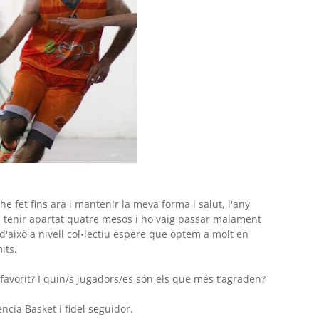
e fet fins ara i mantenir la meva forma i salut, l'any
a tenir apartat quatre mesos i ho vaig passar malament
d'això a nivell col•lectiu espere que optem a molt en
its.
favorit? I quin/s jugadors/es són els que més t’agraden?
ncia Basket i fidel seguidor.