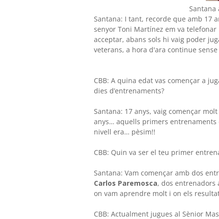
Santana 
Santana: I tant, recorde que amb 17 a
senyor Toni Martínez em va telefonar p
acceptar, abans sols hi vaig poder jug
veterans, a hora d'ara continue sense 
CBB: A quina edat vas començar a jug
dies d’entrenaments?
Santana: 17 anys, vaig començar molt 
anys… aquells primers entrenaments el
nivell era… pèsim!!
CBB: Quin va ser el teu primer entre
Santana: Vam començar amb dos entre
Carlos Paremosca
, dos entrenadors
on vam aprendre molt i on els resulta
CBB: Actualment jugues al Sènior Mas