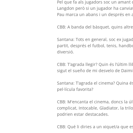
Pel que fa als jugadors soc un amant d
Langdon però si un jugador ha canvia
Pau marca un abans i un després en aq
CBB: A banda del bàsquet, quins altres
Santana: Tots en general, soc ex juga
partit, després el futbol, tenis, handb
diversió.
CBB: T’agrada llegir? Quin és l’últim l
sigut el sueño de mi desvelo de Daimi
Santana: T’agrada el cinema? Quina és l
pel·lícula favorita?
CBB: M'encanta el cinema, doncs la últi
complicat, Intocable, Gladiator, la tr
podrien estar destacades.
CBB: Qué li diries a un xiquet/a que 