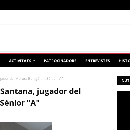
eño
de tonimh2
ACTIVITATS
PATROCINADORS
ENTREVISTES
HIST
gador del Morata Benigànim Sénior "A"
NUT
Santana, jugador del
Sénior "A"