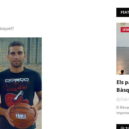
FEA
bàsquet?
SÉN
Els p
Bàsq
Club
El Bàsq
importa
ÚLT