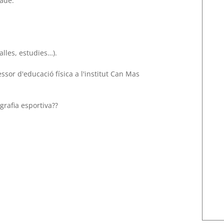
ade.
lles, estudies…).
sor d'educació física a l'institut Can Mas
grafia esportiva??