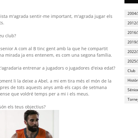
2004/
pista m'agrada sentir-me important, m'agrada jugar els
ts.
2012/
2016/
eu club?
2019/
l senior A com al B tinc gent amb la que he compartit
2022/
una mirada ja ens entenem, es com una segona família.
2025/
'agradaria entrenar a jugadors o jugadores d'eixa edat?
Club
Històr
ment li la deixe a Abel, a mi em tira més el món de la
espres de tots aquests anys amb els caps de setmana
Sénio
 pense que voldré temps per a mi i els meus.
Torne
són els teus objectius?