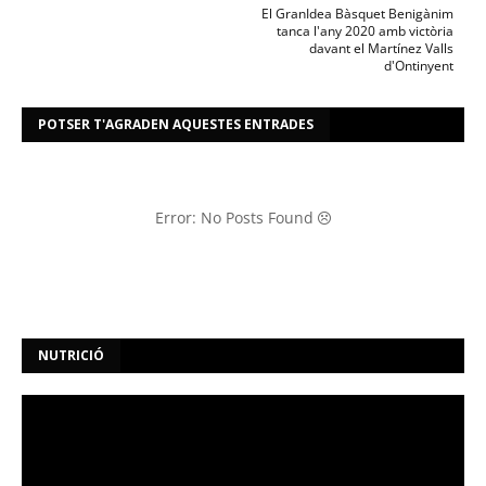
El GranIdea Bàsquet Benigànim
tanca l'any 2020 amb victòria
davant el Martínez Valls
d'Ontinyent
POTSER T'AGRADEN AQUESTES ENTRADES
Error: No Posts Found
NUTRICIÓ