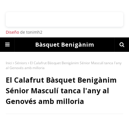
Diseño
de tonimh2
Bàsquet Benigànim
Inici
Séniors
El Calafrut Bàsquet Benigànim Sénior Masculí tanca l'any
al Genovés amb milloria
El Calafrut Bàsquet Benigànim
Sénior Masculí tanca l'any al
Genovés amb milloria