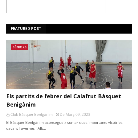
FEATURED POST
SÉNIORS
Els partits de febrer del Calafrut Bàsquet
Benigànim
Club Bàsquet Benigànim
De Març 09, 2023
El Bàsquet Benigànim aconsegueix sumar dues importants victòries
davant Tavernes i Alb…