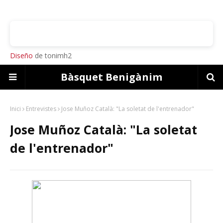
Diseño
de tonimh2
Bàsquet Benigànim
Inici
Entrevistes
Jose Muñoz Català: "La soletat de l'entrenador"
Jose Muñoz Català: "La soletat
de l'entrenador"