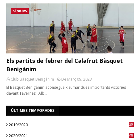
SÉNIORS
Els partits de febrer del Calafrut Bàsquet
Benigànim
Club Bàsquet Benigànim
De Març 09, 2023
El Bàsquet Benigànim aconsegueix sumar dues importants victòries
davant Tavernes i Alb…
ÚLTIMES TEMPORADES
2019/2020
39
2020/2021
48