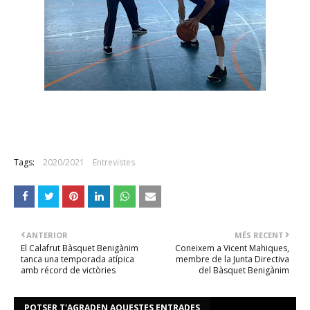
Tags:
2020/2021
Entrevistes
ANTERIOR
MÉS RECENT
El Calafrut Bàsquet Benigànim
Coneixem a Vicent Mahiques,
tanca una temporada atípica
membre de la Junta Directiva
amb récord de victòries
del Bàsquet Benigànim
POTSER T'AGRADEN AQUESTES ENTRADES