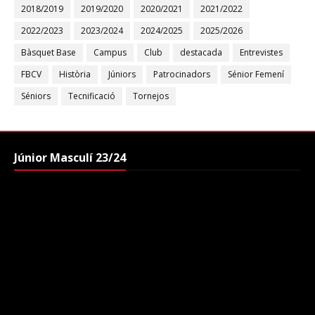
2018/2019
2019/2020
2020/2021
2021/2022
2022/2023
2023/2024
2024/2025
2025/2026
Bàsquet Base
Campus
Club
destacada
Entrevistes
FBCV
Història
Júniors
Patrocinadors
Sénior Femení
Séniors
Tecnificació
Tornejos
Júnior Masculí 23/24