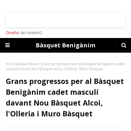
Diseño
de tonimh2
Bàsquet Benigànim
Inici
Bàsquet Base
Grans progressos per al Bàsquet Benigànim cadet
masculí davant Nou Bàsquet Alcoi, l'Olleria i Muro Bàsquet
Grans progressos per al Bàsquet
Benigànim cadet masculí
davant Nou Bàsquet Alcoi,
l'Olleria i Muro Bàsquet