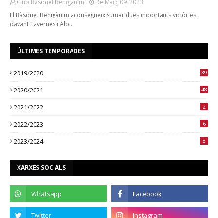
Club Bàsquet Benigànim
De Març 09, 2023
El Bàsquet Benigànim aconsegueix sumar dues importants victòries
davant Tavernes i Alb…
ÚLTIMES TEMPORADES
2019/2020
39
2020/2021
48
2021/2022
2
2022/2023
6
2023/2024
8
XARXES SOCIALS