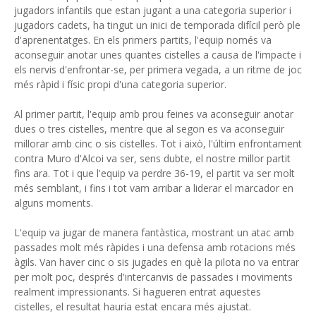
jugadors infantils que estan jugant a una categoria superior i
jugadors cadets, ha tingut un inici de temporada difícil però ple
d'aprenentatges. En els primers partits, l'equip només va
aconseguir anotar unes quantes cistelles a causa de l'impacte i
els nervis d'enfrontar-se, per primera vegada, a un ritme de joc
més ràpid i físic propi d'una categoria superior.
Al primer partit, l'equip amb prou feines va aconseguir anotar
dues o tres cistelles, mentre que al segon es va aconseguir
millorar amb cinc o sis cistelles. Tot i això, l'últim enfrontament
contra Muro d'Alcoi va ser, sens dubte, el nostre millor partit
fins ara. Tot i que l'equip va perdre 36-19, el partit va ser molt
més semblant, i fins i tot vam arribar a liderar el marcador en
alguns moments.
L'equip va jugar de manera fantàstica, mostrant un atac amb
passades molt més ràpides i una defensa amb rotacions més
àgils. Van haver cinc o sis jugades en què la pilota no va entrar
per molt poc, després d'intercanvis de passades i moviments
realment impressionants. Si hagueren entrat aquestes
cistelles, el resultat hauria estat encara més ajustat.