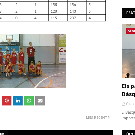
3
2
1
158
156
5
3
2
1
128
143
5
FEA
4
0
4
115
207
4
SÉN
Els p
Bàsq
Club
El Bàsq
MÉS RECENT
importa
ES
ÚLT