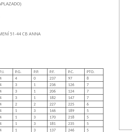
(APLAZADO)
ENÍ 51-44 CB ANNA
P.J.
P.G.
P.P.
P.F.
P.C.
PTO.
4
4
0
237
97
8
4
3
1
236
126
7
4
3
1
206
124
7
4
3
1
182
147
7
4
2
2
227
225
6
4
1
3
146
189
5
4
1
3
170
218
5
4
1
3
181
235
5
4
1
3
137
246
5