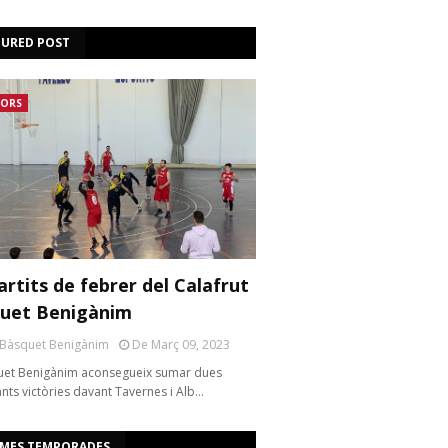
TURED POST
IORS
artits de febrer del Calafrut
uet Benigànim
 Bàsquet Benigànim
De Març 09, 2023
uet Benigànim aconsegueix sumar dues
nts victòries davant Tavernes i Alb…
IMES TEMPORADES