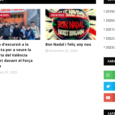
2019/
4/2025
2024/2025
2020/
2021/
2022/
d'excursió a la
Bon Nadal i feliç any nou
2023/
ta per a veure la
December 25, 2024
ria del València
t davant el Força
XARX
a
ary 07, 2025
CAT