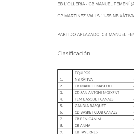
EB L'OLLERIA - CB MANUEL FEMENÍ 
CP MARTINEZ VALLS 11-55 NB XÀTIVA
PARTIDO APLAZADO: CB MANUEL FEM
Clasificación
EQUIPOS
1.
NB XÀTIVA
2.
CB MANUEL MASCULÍ
3.
CD SAN ANTONI MOIXENT
4.
FEM BASQUET CANALS
5.
GANDIA BÀSQUET
6.
CD BASKET CLUB CANALS
7.
CB BENIGÁNIM
8.
CB ANNA
9.
CB TAVERNES