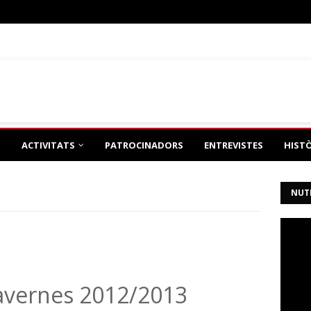
eño
de tonimh2
ACTIVITATS
PATROCINADORS
ENTREVISTES
HIST
NUT
Tavernes 2012/2013