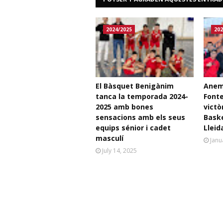
2024/2025
202
El Bàsquet Benigànim
Anem 
tanca la temporada 2024-
Fonte
2025 amb bones
victò
sensacions amb els seus
Baske
equips sénior i cadet
Lleid
masculí
Janu
July 14, 2025