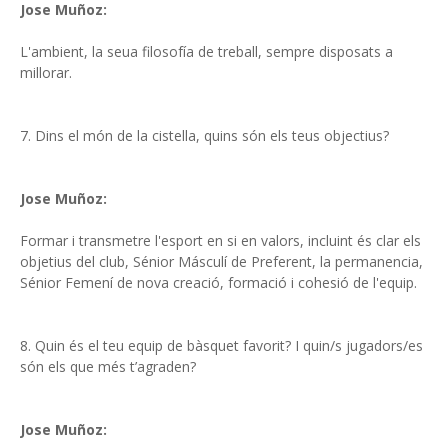
Jose Muñoz:
L'ambient, la seua filosofía de treball, sempre disposats a
millorar.
7. Dins el món de la cistella, quins són els teus objectius?
Jose Muñoz:
Formar i transmetre l'esport en si en valors, incluint és clar els
objetius del club, Sénior Másculí de Preferent, la permanencia,
Sénior Femení de nova creació, formació i cohesió de l'equip.
8. Quin és el teu equip de bàsquet favorit? I quin/s jugadors/es
són els que més t’agraden?
Jose Muñoz: