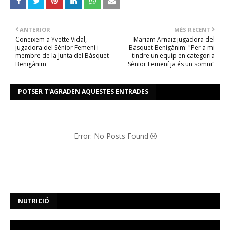
ANTERIOR
MÉS RECENT
Coneixem a Yvette Vidal,
Mariam Arnaiz jugadora del
jugadora del Sénior Femení i
Bàsquet Benigànim: "Per a mi
membre de la Junta del Bàsquet
tindre un equip en categoria
Benigànim
Sénior Femení ja és un somni"
POTSER T'AGRADEN AQUESTES ENTRADES
Error: No Posts Found
NUTRICIÓ