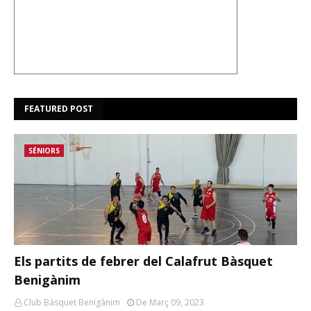
FEATURED POST
SÉNIORS
Els partits de febrer del Calafrut Bàsquet
Benigànim
Club Bàsquet Benigànim
De Març 09, 2023