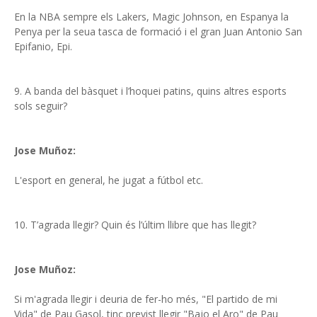
En la NBA sempre els Lakers, Magic Johnson, en Espanya la
Penya per la seua tasca de formació i el gran Juan Antonio San
Epifanio, Epi.
9. A banda del bàsquet i l’hoquei patins, quins altres esports
sols seguir?
Jose Muñoz:
L'esport en general, he jugat a fútbol etc.
10. T’agrada llegir? Quin és l’últim llibre que has llegit?
Jose Muñoz:
Si m'agrada llegir i deuria de fer-ho més, "El partido de mi
Vida" de Pau Gasol, tinc previst llegir "Bajo el Aro" de Pau