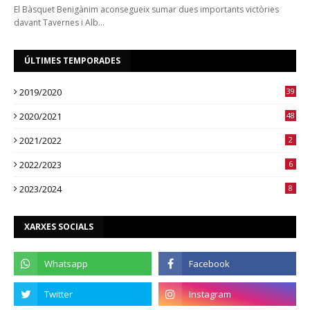
El Bàsquet Benigànim aconsegueix sumar dues importants victòries
davant Tavernes i Alb…
ÚLTIMES TEMPORADES
2019/2020
39
2020/2021
48
2021/2022
2
2022/2023
6
2023/2024
8
XARXES SOCIALS