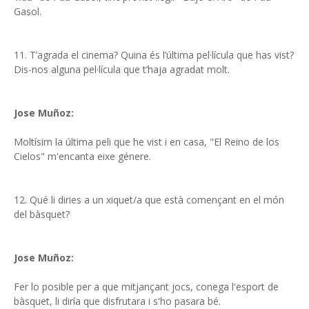
Gasol.
11. T’agrada el cinema? Quina és l’última pel·lícula que has vist?
Dis-nos alguna pel·lícula que t’haja agradat molt.
Jose Muñoz:
Moltísim la última peli que he vist i en casa, "El Reino de los
Cielos" m'encanta eixe génere.
12. Qué li diries a un xiquet/a que està començant en el món
del bàsquet?
Jose Muñoz:
Fer lo posible per a que mitjançant jocs, conega l'esport de
bàsquet, li diría que disfrutara i s'ho pasara bé.