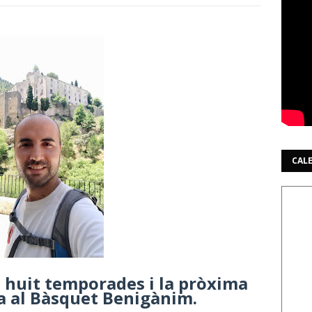
CAL
b huit temporades i la pròxima
a al Bàsquet Benigànim.