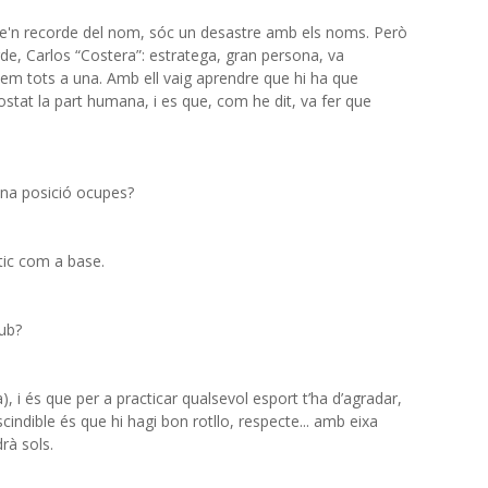
'n recorde del nom, sóc un desastre amb els noms. Però
de, Carlos “Costera”: estratega, gran persona, va
vem tots a una. Amb ell vaig aprendre que hi ha que
ostat la part humana, i es que, com he dit, va fer que
ina posició ocupes?
tic com a base.
lub?
a), i és que per a practicar qualsevol esport t’ha d’agradar,
cindible és que hi hagi bon rotllo, respecte... amb eixa
drà sols.