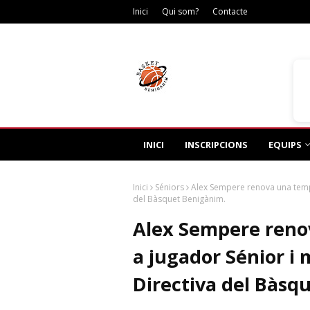
Inici
Qui som?
Contacte
Dis
INICI
INSCRIPCIONS
EQUIPS
Inici
Séniors
Alex Sempere renova una temp
del Bàsquet Benigànim.
Alex Sempere ren
a jugador Sénior i
Directiva del Bàsq