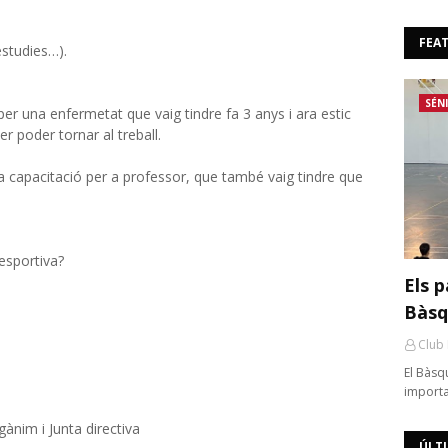
FEA
estudies…).
SÉN
per una enfermetat que vaig tindre fa 3 anys i ara estic
er poder tornar al treball.
 la capacitació per a professor, que també vaig tindre que
esportiva?
Els p
Bàsq
Club
El Bàsq
importa
nim i Junta directiva
ÚLT