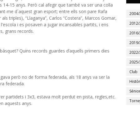
ns 14-15 anys. Però cal afegir que també va ser una colla
t-me d´aquest gran esport; entre ells son pare Rafa
2004/
als triples), “Llaganya”, Carlos “Costera”, Marcos Gomar,
2012/
 l'escola i es posaven a jugar incansables partits, i ens
ts, grans records.
2016/
2019/
 bàsquet? Quins records guardes d’aquells primers dies
2022/
2025/
Club
gava però no de forma federada, als 18 anys va ser la
Històr
ra federada.
Sénio
er partidets i 3x3, estava molt perdut en pista, regles,etc.
Torne
 en aquests anys.