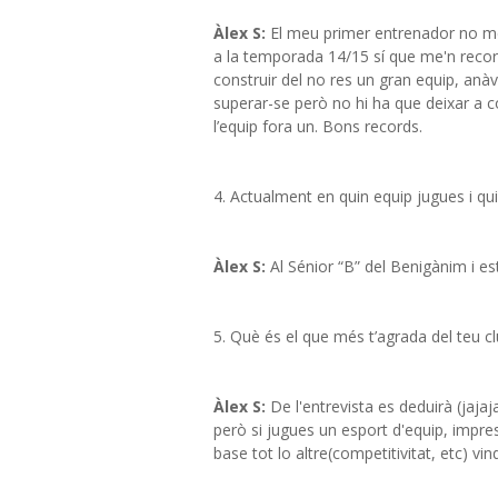
Àlex S:
El meu primer entrenador no me
a la temporada 14/15 sí que me'n recor
construir del no res un gran equip, anà
superar-se però no hi ha que deixar a c
l’equip fora un. Bons records.
4. Actualment en quin equip jugues i qu
Àlex S:
Al Sénior “B” del Benigànim i es
5. Què és el que més t’agrada del teu c
Àlex S:
De l'entrevista es deduirà (jajaj
però si jugues un esport d'equip, impres
base tot lo altre(competitivitat, etc) vin