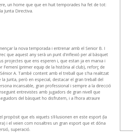
e, un home que que en huit temporades ha fet de tot:
a Junta Directiva.
nçar la nova temporada i entrenar amb el Senior B. I
rec que aquest any serà un punt d'inflexió per al bàsquet
us projectes que ens esperen i, que estan ja en marxa i
r Femení (primer equip de la història al club), reforç de
 Sénior A. També content amb el treball que s'ha realitzat
a Junta, però en especial, destacar el gran treball del
ersona incansable, gran professional i sempre a la direcció
nseguint entrevistes amb jugadors de gran nivell que
eguidors del bàsquet ho disfrutem, i a l’hora atraure
propòsit que els xiquets s’il·lusionen en este esport (la
ra) i el veien com nosaltres un gran esport que et dóna
ersió, superació.