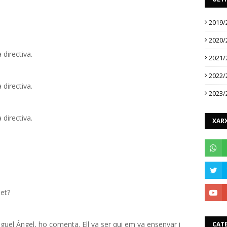
2019/
2020/
directiva.
2021/
2022/
directiva.
2023/
directiva.
XARX
et?
iguel Ángel, ho comenta. Ell va ser qui em va ensenyar i
CAT