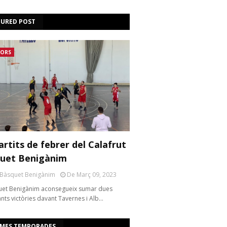
TURED POST
IORS
artits de febrer del Calafrut
uet Benigànim
 Bàsquet Benigànim
De Març 09, 2023
uet Benigànim aconsegueix sumar dues
nts victòries davant Tavernes i Alb…
IMES TEMPORADES