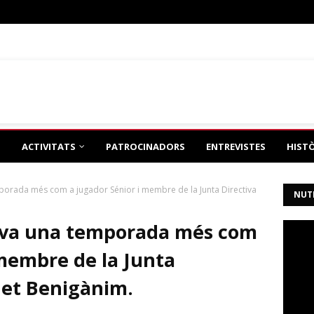
eño
de tonimh2
ACTIVITATS
PATROCINADORS
ENTREVISTES
HIST
orada més com a jugador Sénior i membre de la Junta Directiva
NUT
ova una temporada més com
 membre de la Junta
uet Benigànim.