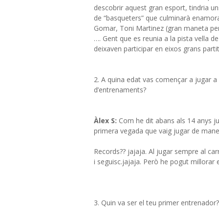
descobrir aquest gran esport, tindria u
de “basqueters” que culminarà enamoran
Gomar, Toni Martinez (gran maneta per 
…. Gent que es reunia a la pista vella de
deixaven participar en eixos grans parti
2. A quina edat vas començar a jugar a
d’entrenaments?
Àlex S:
Com he dit abans als 14 anys ju
primera vegada que vaig jugar de mane
Records?? jajaja. Al jugar sempre al carr
i seguisc.jajaja. Però he pogut millorar
3. Quin va ser el teu primer entrenador?