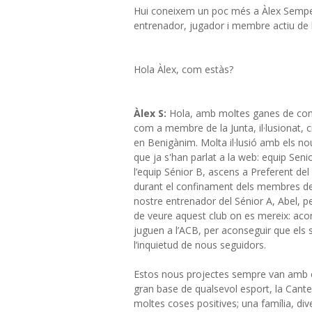
Hui coneixem un poc més a Àlex Semper
entrenador, jugador i membre actiu de l
Hola Àlex, com estàs?
Àlex S:
Hola, amb moltes ganes de come
com a membre de la Junta, il·lusionat, c
en Benigànim. Molta il·lusió amb els no
que ja s'han parlat a la web: equip Senio
l’equip Sénior B, ascens a Preferent del
durant el confinament dels membres de l
nostre entrenador del Sénior A, Abel, p
de veure aquest club on es mereix: aco
juguen a l’ACB, per aconseguir que els s
l’inquietud de nous seguidors.
Estos nous projectes sempre van amb el 
gran base de qualsevol esport, la Cante
moltes coses positives; una família, div