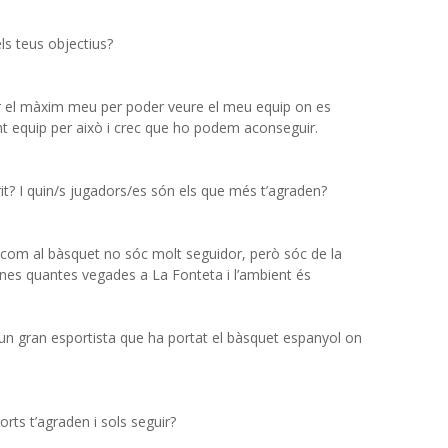
els teus objectius?
 el màxim meu per poder veure el meu equip on es
fent equip per això i crec que ho podem aconseguir.
rit? I quin/s jugadors/es són els que més t’agraden?
bol com al bàsquet no sóc molt seguidor, però sóc de la
unes quantes vegades a La Fonteta i l’ambient és
un gran esportista que ha portat el bàsquet espanyol on
orts t’agraden i sols seguir?