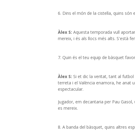
6. Dins el món de la cistella, quins són 
Àlex S:
Aquesta temporada vull aportar
mereix, i és als llocs més alts. S'està 
7. Quin és el teu equip de bàsquet favo
Àlex S:
Si et dic la veritat, tant al fut
terreta i el València enamora, he anat 
espectacular.
Jugador, em decantaria per Pau Gasol, 
es mereix.
8. A banda del bàsquet, quins altres esp