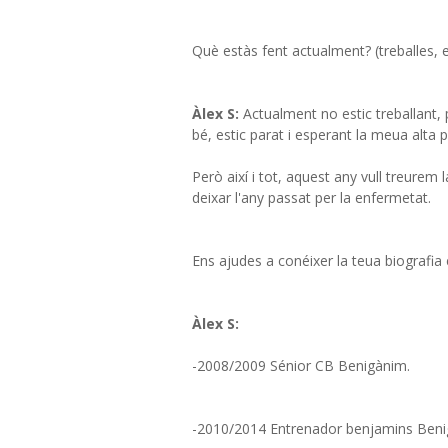
Què estàs fent actualment? (treballes, 
Àlex S:
Actualment no estic treballant, 
bé, estic parat i esperant la meua alta p
Però així i tot, aquest any vull treurem
deixar l'any passat per la enfermetat.
Ens ajudes a conéixer la teua biografia 
Àlex S:
-2008/2009 Sénior CB Benigànim.
-2010/2014 Entrenador benjamins Benigà